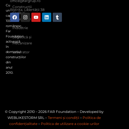
office@fargrup.ro
Cu
Construcții
Bistrița, Libertǎţii 38
un
Civile și
capital
Industriale
100%
românesc,
Industrie
Far
Foundation
Logistică și
activează
Mecanizare
în
Laborator
domeniul
construcţiilor
din
anul
2010.
© Copyright 2010 – 2026 FAR Foundation – Developed by
WEBLIKESTORM SRL –
Termeni și condiții
–
Politica de
confidențialitate
–
Politica de utilizare a cookie-urilor