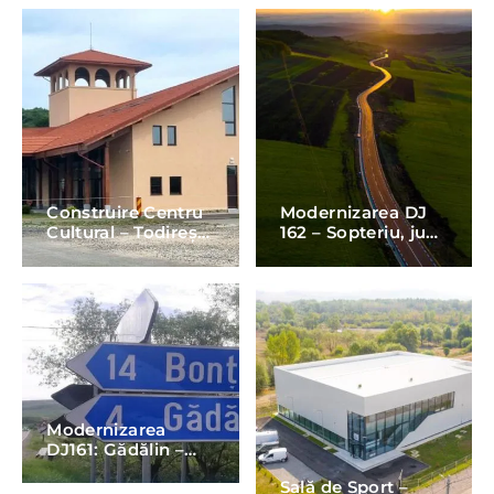
județul Mureș
județul Bistrița-
Năsăud
Construire Centru
Modernizarea DJ
Cultural – Todirești,
162 – Sopteriu, jud
jud Suceava
Bistrița-Năsăud
Modernizarea
DJ161: Gădălin –
Bonțida – DN1C
Sală de Sport –