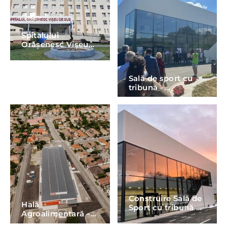
Spitalului
Orășenesc Vișeu
de Sus, județul
Maramureș
Sală de sport cu
tribună –
Spermezeu, jud
Bistrița-Năsăud
Construire Sală de
Hală
Sport cu tribună –
Agroalimentară –
180 locuri, comuna
Municipiul Reghin,
Căianu Mic,